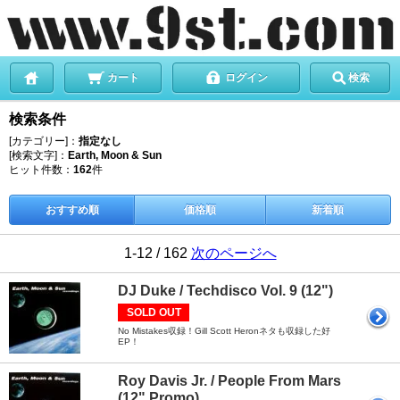
カート
ログイン
検索
検索条件
[カテゴリー]：
指定なし
[検索文字]：
Earth, Moon & Sun
ヒット件数：
162
件
おすすめ順
価格順
新着順
1-12 / 162
次のページへ
DJ Duke / Techdisco Vol. 9 (12")
SOLD OUT
No Mistakes収録！Gill Scott Heronネタも収録した好
EP！
Roy Davis Jr. / People From Mars
(12" Promo)