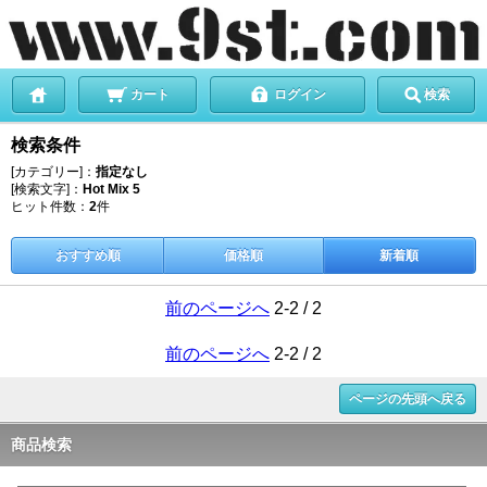
カート
ログイン
検索
検索条件
[カテゴリー]：
指定なし
[検索文字]：
Hot Mix 5
ヒット件数：
2
件
おすすめ順
価格順
新着順
前のページへ
2-2 / 2
前のページへ
2-2 / 2
ページの先頭へ戻る
商品検索