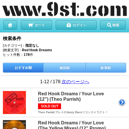
カート
ログイン
検索
検索条件
[カテゴリー]：
指定なし
[検索文字]：
Red Hook Dreams
ヒット件数：
178
件
おすすめ順
価格順
新着順
1-12 / 178
次のページへ
Red Hook Dreams / Your Love
(12") (Theo Parrish)
SOLD OUT
Theo ParrishプレイのJazzy Discoリコンストラクト！
Red Hook Dreams / Your Love
(The Yellow Mixes) (12" Promo)