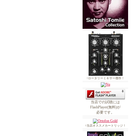
↑ロータリーミキサー傑作！
当店での試聴には
FlashPlayer(無料)が
必要です。
↑当店オススメカートリッジ！