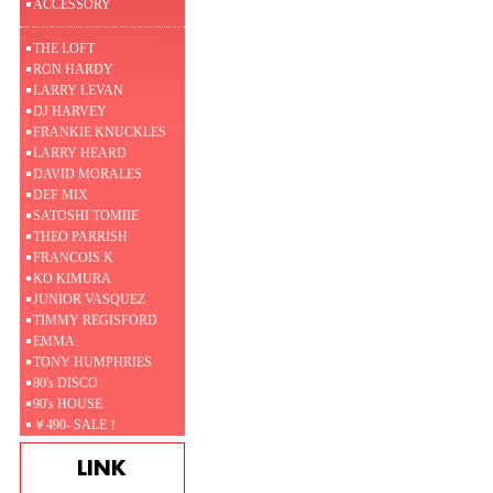
ACCESSORY
THE LOFT
RON HARDY
LARRY LEVAN
DJ HARVEY
FRANKIE KNUCKLES
LARRY HEARD
DAVID MORALES
DEF MIX
SATOSHI TOMIIE
THEO PARRISH
FRANCOIS K
KO KIMURA
JUNIOR VASQUEZ
TIMMY REGISFORD
EMMA
TONY HUMPHRIES
80's DISCO
90's HOUSE
￥490- SALE！