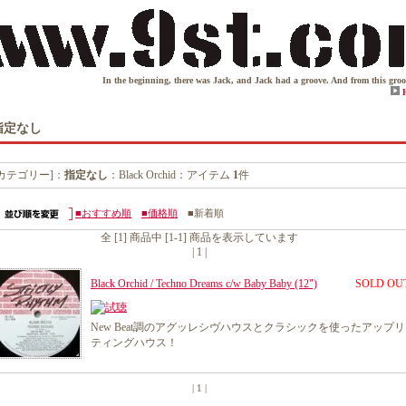
In the beginning, there was Jack, and Jack had a groove. And from this groove came
指定なし
[カテゴリー]：
指定なし
：Black Orchid：アイテム
1
件
■おすすめ順
■価格順
■新着順
全 [1] 商品中 [1-1] 商品を表示しています
| 1 |
Black Orchid / Techno Dreams c/w Baby Baby (12")
SOLD OU
New Beat調のアグッレシヴハウスとクラシックを使ったアップ
ティングハウス！
| 1 |