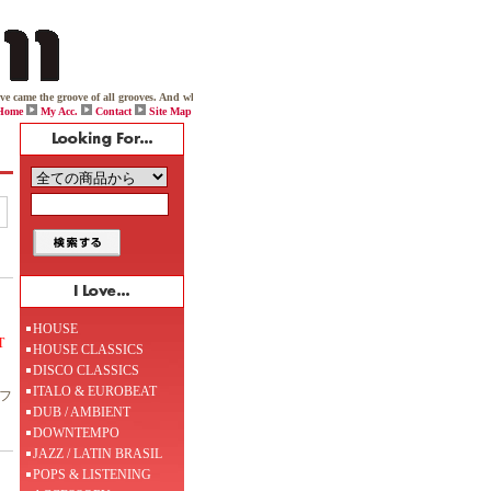
 the groove of all grooves. And while one day viciously throwing down on his box, Jack boldy declared
Home
My Acc.
Contact
Site Map
HOUSE
T
HOUSE CLASSICS
DISCO CLASSICS
ITALO & EUROBEAT
リフ
DUB / AMBIENT
DOWNTEMPO
JAZZ / LATIN BRASIL
POPS & LISTENING