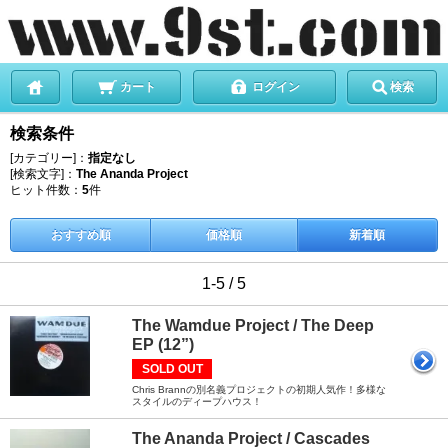
カート
ログイン
検索
検索条件
[カテゴリー]：
指定なし
[検索文字]：
The Ananda Project
ヒット件数：
5
件
おすすめ順
価格順
新着順
1-5 / 5
The Wamdue Project / The Deep
EP (12”)
SOLD OUT
Chris Brannの別名義プロジェクトの初期人気作！多様な
スタイルのディープハウス！
The Ananda Project / Cascades