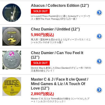
Abacus / Collectors Edition (12”)
SOLD OUT
Lil LouisやTheo Parrish辺りに通じるJazzyディープハウ
ス＋傑作The Foot Therapy EPからの一曲！
Chez Damier / Untitled (12”)
5,990円(税込)
再入荷！盟友MKを思わせるようなディープハウス！イニ
シャルプレスのオリジナル盤！
Chez Damier / Can You Feel It
(12”)
SOLD OUT
Derrick Mayも参加したChez Damierのデビュー作！NYの
王道系DJ達もプレイ！
Master C & J / Face It c/w Quest /
Mind Games & Liz / A Touch Of
Love (12”)
2,890円(税込)
Master C & JとLiz Torres絡みの3曲をコンパイルしたブ
ート！シカゴハウスクラシック！