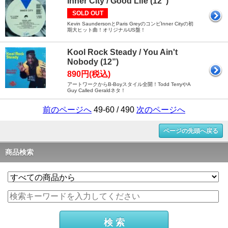
Inner City / Good Life (12”)
SOLD OUT
Kevin SaundersonとParis GreyのコンビInner Cityの初
期大ヒット曲！オリジナルUS盤！
Kool Rock Steady / You Ain't
Nobody (12”)
890円(税込)
アートワークからB-Boyスタイル全開！Todd TerryやA
Guy Called Geraldネタ！
前のページへ
49-60 / 490
次のページへ
ページの先頭へ戻る
商品検索