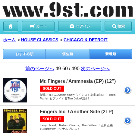
カート
ログイン
検索
ホーム
＞
HOUSE CLASSICS
＞
CHICAGO & DETROIT
おすすめ順
価格順
新着順
前のページへ
49-60 / 490
次のページへ
Mr. Fingers / Ammnesia (EP) (12”)
SOLD OUT
傑作アルバムAmmnesiaからインスト名曲4曲EP！Theo
ParrishもプレイするThe Juice収録！
Fingers Inc. / Another Side (2LP)
SOLD OUT
Larry Heard、Robert Owens、Ron Wilson！正真正銘
1988年のオリジナルプレス！