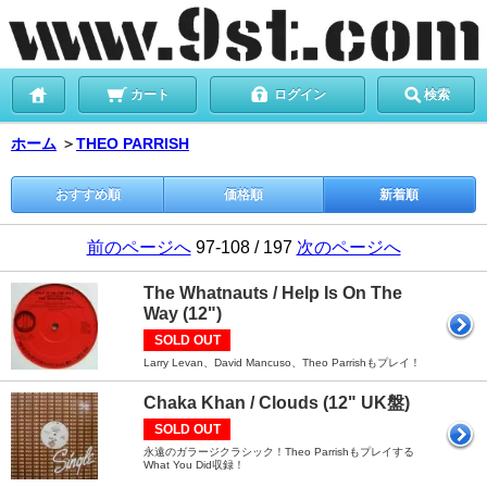
カート
ログイン
検索
ホーム
＞
THEO PARRISH
おすすめ順
価格順
新着順
前のページへ
97-108 / 197
次のページへ
The Whatnauts / Help Is On The
Way (12")
SOLD OUT
Larry Levan、David Mancuso、Theo Parrishもプレイ！
Chaka Khan / Clouds (12" UK盤)
SOLD OUT
永遠のガラージクラシック！Theo Parrishもプレイする
What You Did収録！