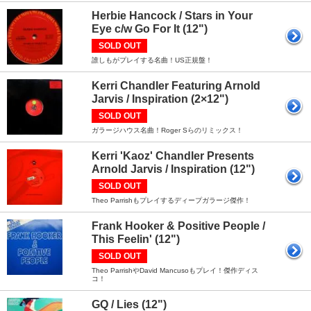
Herbie Hancock / Stars in Your
Eye c/w Go For It (12")
SOLD OUT
誰しもがプレイする名曲！US正規盤！
Kerri Chandler Featuring Arnold
Jarvis / Inspiration (2×12")
SOLD OUT
ガラージハウス名曲！Roger Sらのリミックス！
Kerri 'Kaoz' Chandler Presents
Arnold Jarvis / Inspiration (12")
SOLD OUT
Theo Parrishもプレイするディープガラージ傑作！
Frank Hooker & Positive People /
This Feelin' (12")
SOLD OUT
Theo ParrishやDavid Mancusoもプレイ！傑作ディス
コ！
GQ / Lies (12")