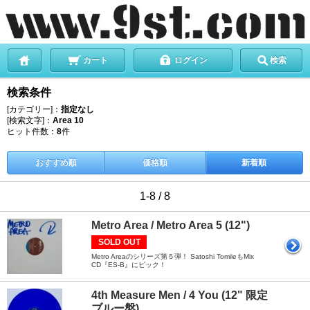
カート
ログイン
検索
検索条件
[カテゴリー]：
指定なし
[検索文字]：
Area 10
ヒット件数：
8
件
おすすめ順
価格順
新着順
1-8 / 8
Metro Area / Metro Area 5 (12")
SOLD OUT
Metro Areaのシリーズ第５弾！ Satoshi TomiieもMix
CD『ES-B』にピック！
4th Measure Men / 4 You (12" 限定
ブルー盤)