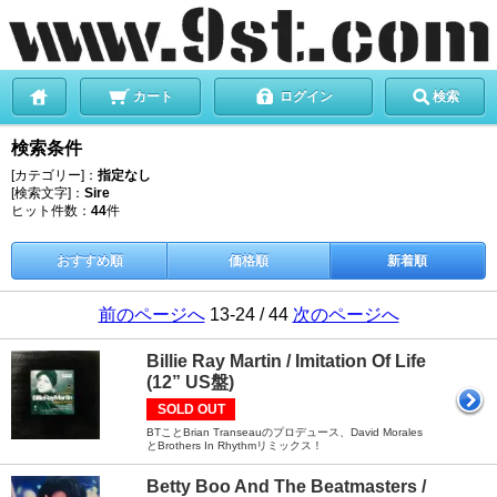
カート
ログイン
検索
検索条件
[カテゴリー]：
指定なし
[検索文字]：
Sire
ヒット件数：
44
件
おすすめ順
価格順
新着順
前のページへ
13-24 / 44
次のページへ
Billie Ray Martin / Imitation Of Life
(12” US盤)
SOLD OUT
BTことBrian Transeauのプロデュース、David Morales
とBrothers In Rhythmリミックス！
Betty Boo And The Beatmasters /