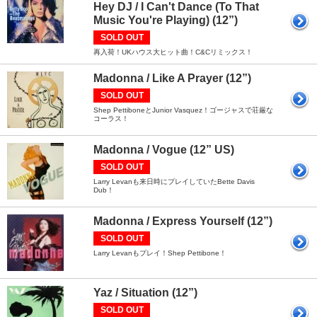
Hey DJ / I Can't Dance (To That
Music You're Playing) (12”)
SOLD OUT
再入荷！UKハウス大ヒット曲！C&Cリミックス！
Madonna / Like A Prayer (12”)
SOLD OUT
Shep PettiboneとJunior Vasquez！ゴージャスで荘厳な
コーラス！
Madonna / Vogue (12” US)
SOLD OUT
Larry Levanも来日時にプレイしていたBette Davis
Dub！
Madonna / Express Yourself (12”)
SOLD OUT
Larry Levanもプレイ！Shep Pettibone！
Yaz / Situation (12”)
SOLD OUT