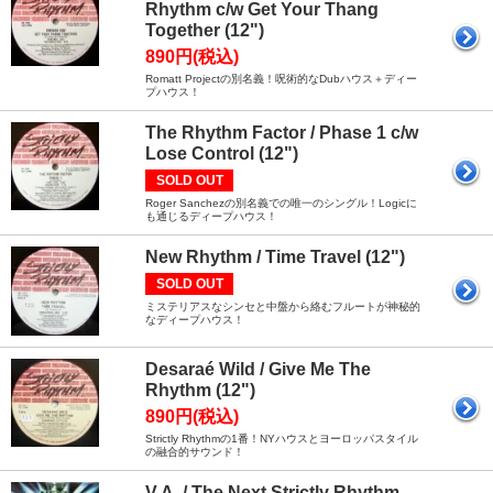
Rhythm c/w Get Your Thang
Together (12")
890円(税込)
Romatt Projectの別名義！呪術的なDubハウス＋ディー
プハウス！
The Rhythm Factor / Phase 1 c/w
Lose Control (12")
SOLD OUT
Roger Sanchezの別名義での唯一のシングル！Logicに
も通じるディープハウス！
New Rhythm / Time Travel (12")
SOLD OUT
ミステリアスなシンセと中盤から絡むフルートが神秘的
なディープハウス！
Desaraé Wild / Give Me The
Rhythm (12")
890円(税込)
Strictly Rhythmの1番！NYハウスとヨーロッパスタイル
の融合的サウンド！
V.A. / The Next Strictly Rhythm