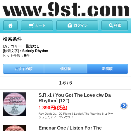
カート
ログイン
検索
検索条件
[カテゴリー]：
指定なし
[検索文字]：
Strictly Rhythm
ヒット件数：
6
件
おすすめ順
価格順
新着順
1-6 / 6
S.R.-1 / You Got The Love c/w Da
Rhythm` (12”)
1,390円(税込)
Roy Davis Jr.、DJ Pierre！LogicのThe Warningをコラー
ジュしたディープハウス！
Emenar One / Listen For The