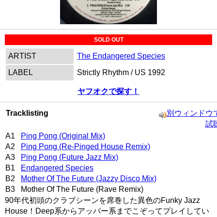
SOLD OUT
ARTIST
The Endangered Species
LABEL
Strictly Rhythm / US 1992
ヤフオクで探す！
Tracklisting
別ウィンドウ
試
A1
Ping Pong (Original Mix)
A2
Ping Pong (Re-Pinged House Remix)
A3
Ping Pong (Future Jazz Mix)
B1
Endangered Species
B2
Mother Of The Future (Jazzy Disco Mix)
B3 Mother Of The Future (Rave Remix)
90年代初頭のクラブシーンを席巻した異色のFunky Jazz
House！Deep系からアッパー系までこぞってプレイしてい