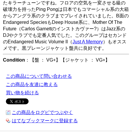
たキラーチューンですね。フロアの空気を一変させる級の
破壊力を持ったPing Pongは日本でもコマーシャル系の大箱
からアングラ系のクラブまでプレイされていました。B面の
Endangered SpeciesもDeep House系に、Mother Of The
Future（Carlos Garnettのインストカヴァー?）はJazz系の
DJやクラブでも定番人気でした。このグループはセカンド
のEndangered Music Volume II（
Just A Memory
）もオスス
メです。黒プレーンジャケット盤共に良好です。
Condition
：【盤 ： VG+】【ジャケット ： VG+】
この商品について問い合わせる
この商品を友達に教える
買い物を続ける
この商品をログピでつぶやく
はてなブックマークに登録する