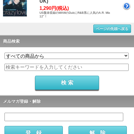
UK)
1,290円(税込)
US盤未収録のMAWのDubにR&B系に人気のA.R. Mix
12"！
ページの先頭へ戻る
商品検索
メルマガ登録・解除