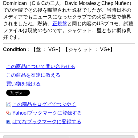
Dominican（C & Cの二人、David MoralesとChep Nuñez）
での活躍でその後を嘱望された逸材でしたが、当時日本の
メディアでもニュースになったクラブでの火災事故で他界
されましたね。黙祷。
正規盤
と同じ内容のUSプロモ。試聴
ファイルは現物のものです。ジャケット、盤ともに概ね良
好です。
Condition
：【盤 ： VG+】【ジャケット ： VG+】
この商品について問い合わせる
この商品を友達に教える
買い物を続ける
この商品をログピでつぶやく
Yahoo!ブックマークに登録する
はてなブックマークに登録する