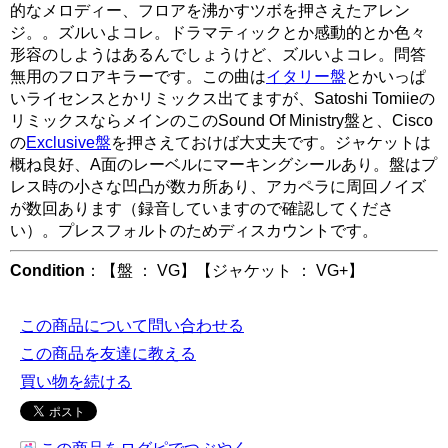
的なメロディー、フロアを沸かすツボを押さえたアレン
ジ。。ズルいよコレ。ドラマティックとか感動的とか色々
形容のしようはあるんでしょうけど、ズルいよコレ。問答
無用のフロアキラーです。この曲は
イタリー盤
とかいっぱ
いライセンスとかリミックス出てますが、Satoshi Tomiieの
リミックスならメインのこのSound Of Ministry盤と、Cisco
の
Exclusive盤
を押さえておけば大丈夫です。ジャケットは
概ね良好、A面のレーベルにマーキングシールあり。盤はプ
レス時の小さな凹凸が数カ所あり、アカペラに周回ノイズ
が数回あります（録音していますので確認してくださ
い）。プレスフォルトのためディスカウントです。
Condition
：【盤 ： VG】【ジャケット ： VG+】
この商品について問い合わせる
この商品を友達に教える
買い物を続ける