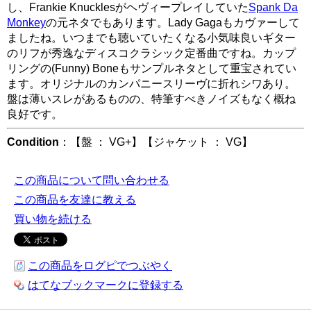
し、Frankie Knucklesがヘヴィープレイしていた
Spank Da
Monkey
の元ネタでもあります。Lady Gagaもカヴァーして
ましたね。いつまでも聴いていたくなる小気味良いギター
のリフが秀逸なディスコクラシック定番曲ですね。カップ
リングの(Funny) Boneもサンプルネタとして重宝されてい
ます。オリジナルのカンパニースリーヴに折れシワあり。
盤は薄いスレがあるものの、特筆すべきノイズもなく概ね
良好です。
Condition
：【盤 ： VG+】【ジャケット ： VG】
この商品について問い合わせる
この商品を友達に教える
買い物を続ける
この商品をログピでつぶやく
はてなブックマークに登録する