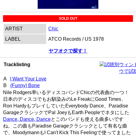
SOLD OUT
ARTIST
Chic
LABEL
ATCO Records / US 1978
ヤフオクで探す！
Tracklisting
別ウィン
ウで試
A
I Want Your Love
B
(Funny) Bone
Nile Rodgers率いるディスコバンドChicの代表曲の一つ！
日本のディスコでもお馴染みのLe FreakにGood Times、
Ron HardyもプレイしていたEverybody Dance、Paradise
GarageクラシックでPal JoeyもEarth Peopleでネタにした
Dance, Dance, Dance
とこのバンドも使える曲多いです
ね。この曲もParadise Garageクラシックとして有名な曲
で、MoodymannもI Can't Kick This Feelingで使ってました