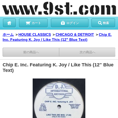
カート
ログイン
検索
ホーム
＞
HOUSE CLASSICS
＞
CHICAGO & DETROIT
＞
Chip E.
Inc. Featuring K. Joy / Like This (12" Blue Text)
前の商品へ
次の商品へ
Chip E. Inc. Featuring K. Joy / Like This (12" Blue
Text)