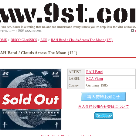
is a feeling that no one can understand really unless you're deep into the vibe of house. House is an
n (12")のレコード通販 www.9st.com
OME
>
DISCO CLASSICS
>
AOR
>
RAH Band / Clouds Across The Moon (12")
AH Band / Clouds Across The Moon (12")
ARTIST
RAH Band
LABEL
RCA Victor
Germany 1985
Country
再入荷時お知らせ登録について