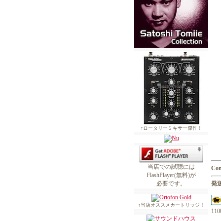
↑ロータリーミキサー傑作！
当店での試聴には
Con
FlashPlayer(無料)が
発送
必要です。
↑当店オススメカートリッジ！
1