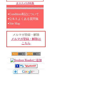
オススメLINK集
Condition表記について
Q & A よくある質問集
Site Map
メルマガ登録・解除
メルマガ登録・解除は
こちら