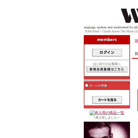
owns house because house music is a universal language, spoken and understood by all. You see, house 
RAH Band / Clouds Across The Moo
H
R
はじめてのお客様へ
↑再入荷しました！