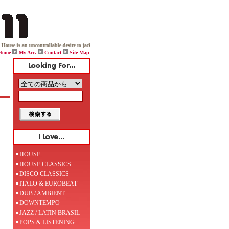
 uncontrollable desire to jack your body. And, as I told you before, this is our house and our house 
Home
My Acc.
Contact
Site Map
HOUSE
HOUSE CLASSICS
DISCO CLASSICS
ITALO & EUROBEAT
DUB / AMBIENT
DOWNTEMPO
JAZZ / LATIN BRASIL
POPS & LISTENING