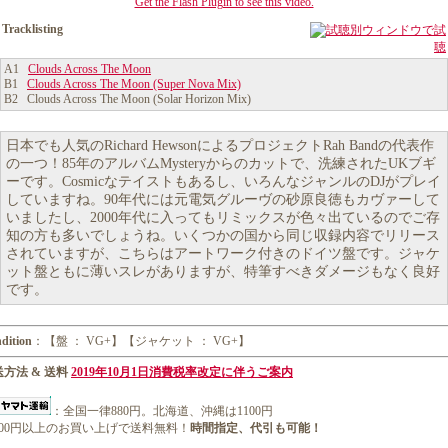
Get the Flash Plugin to see this video.
Tracklisting
別ウィンドウで試
聴
A1
Clouds Across The Moon
B1
Clouds Across The Moon (Super Nova Mix)
B2 Clouds Across The Moon (Solar Horizon Mix)
日本でも人気のRichard HewsonによるプロジェクトRah Bandの代表作
の一つ！85年のアルバムMysteryからのカットで、洗練されたUKブギ
ーです。Cosmicなテイストもあるし、いろんなジャンルのDJがプレイ
していますね。90年代には元電気グルーヴの砂原良徳もカヴァーして
いましたし、2000年代に入ってもリミックスが色々出ているのでご存
知の方も多いでしょうね。いくつかの国から同じ収録内容でリリース
されていますが、こちらはアートワーク付きのドイツ盤です。ジャケ
ット盤ともに薄いスレがありますが、特筆すべきダメージもなく良好
です。
dition
：【盤 ： VG+】【ジャケット ： VG+】
方法 & 送料
2019年10月1日消費税率改定に伴うご案内
：全国一律880円。北海道、沖縄は1100円
1000円以上のお買い上げで送料無料！
時間指定、代引も可能！