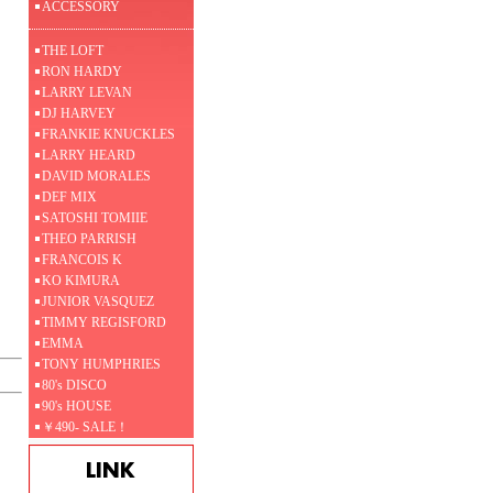
ACCESSORY
THE LOFT
RON HARDY
LARRY LEVAN
DJ HARVEY
FRANKIE KNUCKLES
LARRY HEARD
DAVID MORALES
DEF MIX
SATOSHI TOMIIE
THEO PARRISH
FRANCOIS K
KO KIMURA
JUNIOR VASQUEZ
TIMMY REGISFORD
EMMA
TONY HUMPHRIES
80's DISCO
90's HOUSE
￥490- SALE！