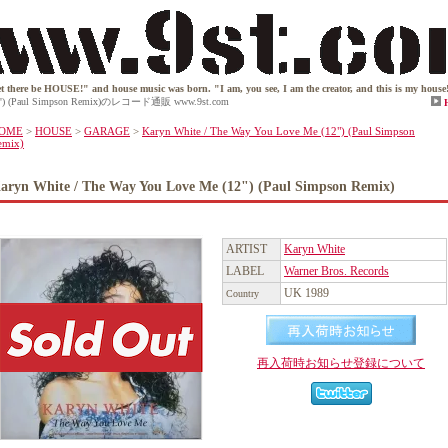
 be HOUSE!" and house music was born. "I am, you see, I am the creator, and this is my house! And, in
 (12") (Paul Simpson Remix)のレコード通販 www.9st.com
OME
>
HOUSE
>
GARAGE
>
Karyn White / The Way You Love Me (12") (Paul Simpson
emix)
aryn White / The Way You Love Me (12") (Paul Simpson Remix)
ARTIST
Karyn White
LABEL
Warner Bros. Records
UK 1989
Country
再入荷時お知らせ登録について