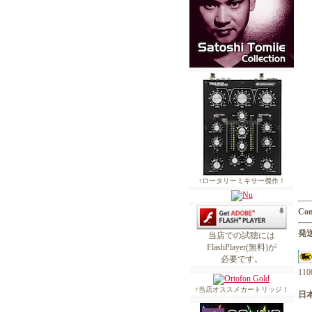
↑ロータリーミキサー傑作！
Con
発送
当店での試聴には
FlashPlayer(無料)が
必要です。
1
↑当店オススメカートリッジ！
日