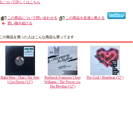
料について詳しくはこちら
この商品について問い合わせる
この商品を友達に教える
買い物を続ける
この商品を買った人はこんな商品も買ってます
Baha Men / That's The Way
Ruffneck Featuring Cheri
The Grid / Heartbeat (12")
I Get Down (12")
Williams / The Power c/w
The Rhythm (12")