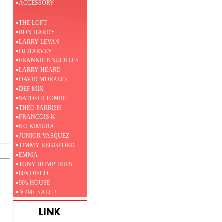
ACCESSORY
THE LOFT
RON HARDY
LARRY LEVAN
DJ HARVEY
FRANKIE KNUCKLES
LARRY HEARD
DAVID MORALES
DEF MIX
SATOSHI TOMIIE
THEO PARRISH
FRANCOIS K
KO KIMURA
JUNIOR VASQUEZ
TIMMY REGISFORD
EMMA
TONY HUMPHRIES
80's DISCO
90's HOUSE
￥490- SALE！