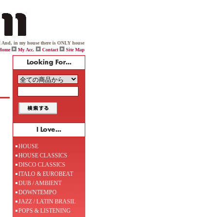
 my house there is ONLY house music. But, I am not so selfish because once you enter my house it then 
Home
My Acc.
Contact
Site Map
HOUSE
HOUSE CLASSICS
DISCO CLASSICS
ITALO & EUROBEAT
DUB / AMBIENT
DOWNTEMPO
JAZZ / LATIN BRASIL
POPS & LISTENING