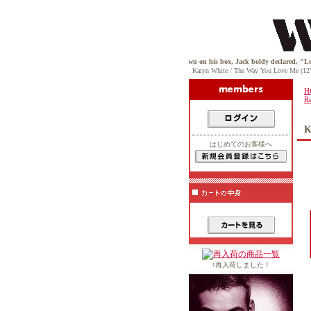
of all grooves. And while one day viciously throwing down on his box, Jack boldy declared, "Let there
Karyn White / The Way You Love Me
H
R
K
はじめてのお客様へ
↑再入荷しました！