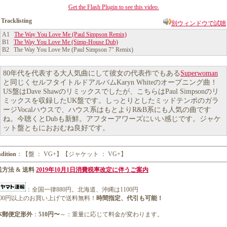
Get the Flash Plugin to see this video.
Tracklisting
別ウィンドウで試聴
A1
The Way You Love Me (Paul Simpson Remix)
B1
The Way You Love Me (Simp-House Dub)
B2 The Way You Love Me (Paul Simpson 7" Remix)
80年代を代表する大人気曲にして彼女の代表作でもある
Superwoman
と同じくセルフタイトルドアルバムKaryn Whiteのオープニング曲！
US盤はDave Shawのリミックスでしたが、こちらはPaul Simpsonのリ
ミックスを収録したUK盤です。しっとりとしたミッドテンポのガラ
ージVocalハウスで、ハウス系はもとよりR&B系にも人気の曲です
ね。今聴くとDubも新鮮。アフターアワーズにいい感じです。ジャケ
ット盤ともにおおむね良好です。
dition
：【盤 ： VG+】【ジャケット ： VG+】
方法 & 送料
2019年10月1日消費税率改定に伴うご案内
：全国一律880円。北海道、沖縄は1100円
1000円以上のお買い上げで送料無料！
時間指定、代引も可能！
本郵便定形外
：
510円〜
～：重量に応じて料金が変わります。