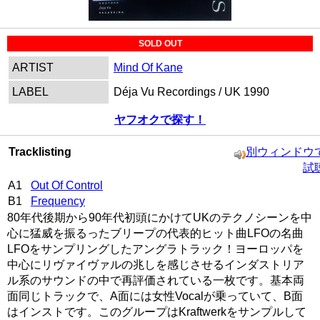
SOLD OUT
ARTIST
Mind Of Kane
LABEL
Déja Vu Recordings / UK 1990
ヤフオクで探す！
Tracklisting
別ウィンドウ
試
A1
Out Of Control
B1
Frequency
80年代後期から90年代初頭にかけてUKのテクノシーンを中
心に猛威を振るったブリープの代表的ヒット曲LFOの名曲
LFOをサンプリングしたアングラトラック！ヨーロッパを
中心にリヴァイヴァルの兆しを感じさせるインダストリア
ル系のサウンドの中で再評価されている一枚です。基本両
面同じトラックで、A面には女性Vocalが乗っていて、B面
はインストです。このグループはKraftwerkをサンプルして