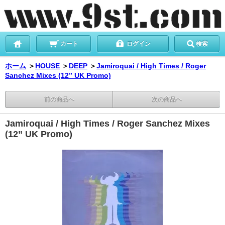
カート
ログイン
検索
ホーム
＞
HOUSE
＞
DEEP
＞
Jamiroquai / High Times / Roger
Sanchez Mixes (12” UK Promo)
前の商品へ
次の商品へ
Jamiroquai / High Times / Roger Sanchez Mixes
(12” UK Promo)