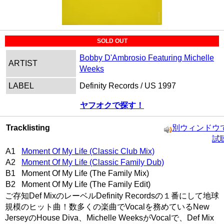
SOLD OUT
Bobby D'Ambrosio Featuring Michelle
ARTIST
Weeks
LABEL
Definity Records / US 1997
ヤフオクで探す！
Tracklisting
別ウィンドウ
試
A1
Moment Of My Life (Classic Club Mix)
A2
Moment Of My Life (Classic Family Dub)
B1 Moment Of My Life (The Family Mix)
B2 Moment Of My Life (The Family Edit)
ご存知Def MixのレーベルDefinity Recordsの１番にして地球
規模のヒット曲！数多くの楽曲でVocalを務めているNew
JerseyのHouse Diva、Michelle WeeksがVocalで、Def Mix