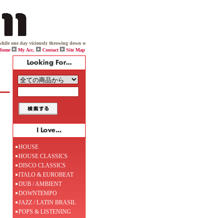
ne day viciously throwing down on his box, Jack boldy declared, "Let there be HOUSE!" and house music
Home
My Acc.
Contact
Site Map
HOUSE
HOUSE CLASSICS
DISCO CLASSICS
ITALO & EUROBEAT
DUB / AMBIENT
DOWNTEMPO
JAZZ / LATIN BRASIL
POPS & LISTENING