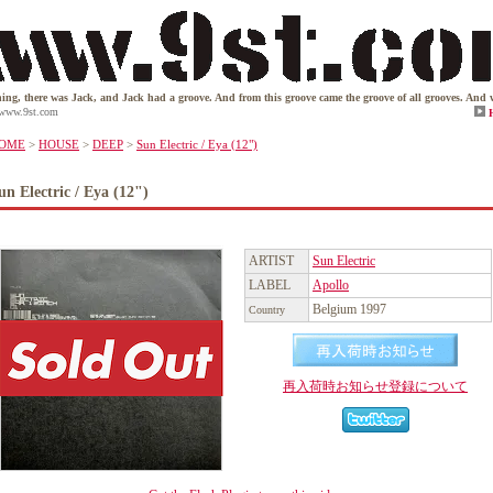
ere was Jack, and Jack had a groove. And from this groove came the groove of all grooves. And while o
www.9st.com
OME
>
HOUSE
>
DEEP
>
Sun Electric / Eya (12")
un Electric / Eya (12")
ARTIST
Sun Electric
LABEL
Apollo
Belgium 1997
Country
再入荷時お知らせ登録について