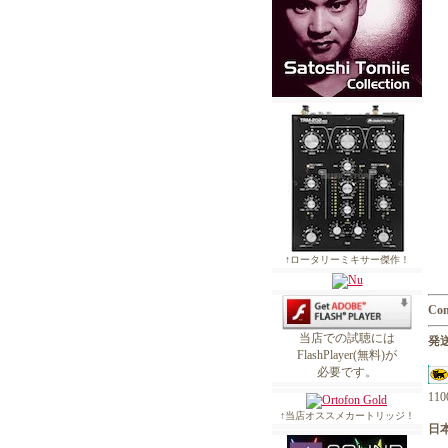
↑ロータリーミキサー傑作！
Con
当店での試聴には
発送
FlashPlayer(無料)が
必要です。
1
↑当店オススメカートリッジ！
日