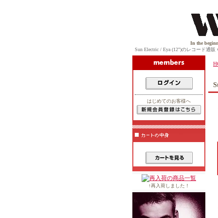
In the beginning, th
Sun Electric / Eya (12")のレコード通販 
H
S
はじめてのお客様へ
↑再入荷しました！