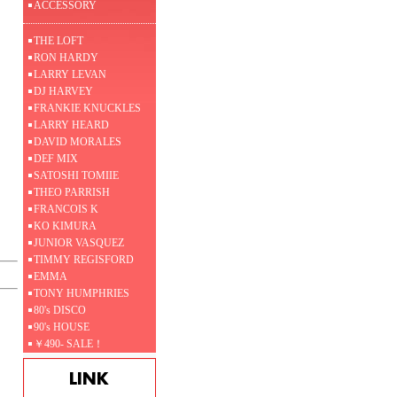
ACCESSORY
THE LOFT
RON HARDY
LARRY LEVAN
DJ HARVEY
FRANKIE KNUCKLES
LARRY HEARD
DAVID MORALES
DEF MIX
SATOSHI TOMIIE
THEO PARRISH
FRANCOIS K
KO KIMURA
JUNIOR VASQUEZ
TIMMY REGISFORD
EMMA
TONY HUMPHRIES
80's DISCO
90's HOUSE
￥490- SALE！