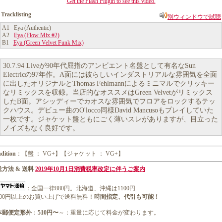
Get the Flash Plugin to see this video.
Tracklisting
別ウィンドウで試聴
A1 Eya (Authentic)
A2
Eya (Flow Mix #2)
B1
Eya (Green Velvet Funk Mix)
30.7.94 Liveが90年代屈指のアンビエント名盤として有名なSun
Electricの97年作。A面には彼らしいインダストリアルな雰囲気を全面
に出したオリジナルとThomas Fehlmannによるミニマルでクリッキー
なリミックスを収録。当店的なオススメはGreen Velvetがリミックス
したB面。アシッディーでカオスな雰囲気でフロアをロックするテッ
クハウス。デビュー曲のO'locco同様David Mancusoもプレイしていた
一枚です。ジャケット盤ともにごく薄いスレがありますが、目立った
ノイズもなく良好です。
dition
：【盤 ： VG+】【ジャケット ： VG+】
方法 & 送料
2019年10月1日消費税率改定に伴うご案内
：全国一律880円。北海道、沖縄は1100円
1000円以上のお買い上げで送料無料！
時間指定、代引も可能！
本郵便定形外
：
510円〜
～：重量に応じて料金が変わります。