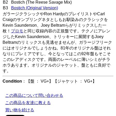
B2 Bostich (The Reese Savage Mix)
B3
Bostich (Original Version)
ガラージクラシックやRon HardyのプレイリストやCarl
Craigのサンプリングネタとしもお馴染みのクラシックを
Kevin Saunderson、Joey Beltramらがリミックスした一
枚！
プロモ
と同じ収録内容の正規盤です。テクノにアレン
ジしたKevin Saunderson、トリッキーに展開するJoey
Beltramのリミックスも見逃せませんが、ガラージフリーク
にはオリジナルでしょうかね。81年のオリジナル盤はそれ
なりにプレミアですし、今となってはこの92年盤もそこそ
このレアディスクです。両面のレーベルに薄いシミがチラ
ホラあります。オリジナルのジャケット、盤ともに良好で
す。
Condition
：【盤 ： VG+】【ジャケット ： VG+】
この商品について問い合わせる
この商品を友達に教える
買い物を続ける