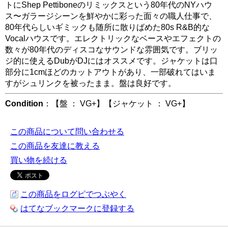
トにShep Pettiboneのリミックスという80年代のNYハウ
ス〜ガラージシーンを鮮やかに彩った面々の職人仕事で、
80年代らしいギミックも随所に散りばめた80s R&B的な
Vocalハウスです。エレクトリックなベースやエフェクトの
数々が80年代のディスコなサウンドな雰囲気です。ブリッ
ジ的に使えるDubがDJにはオススメです。ジャケットは口
部分に1cmほどのカットアウトがあり、一部破れてはいま
すがシュリンクを被ったまま。盤は良好です。
Condition
：【盤 ： VG+】【ジャケット ： VG+】
この商品について問い合わせる
この商品を友達に教える
買い物を続ける
この商品をログピでつぶやく
はてなブックマークに登録する