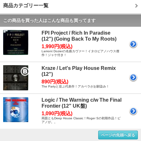
商品カテゴリー一覧
この商品を買った人はこんな商品も買ってます
FPI Project / Rich In Paradise
(12") (Going Back To My Roots)
1,990円(税込)
Lamont Dozierの名曲カヴァー！イタロピアノハウス傑
作！ジャケ付き！
Kraze / Let's Play House Remix
(12")
890円(税込)
The Partyと並ぶ代表作！アカペラがお馴染み！
Logic / The Warning c/w The Final
Frontier (12" UK盤)
1,090円(税込)
両面ともDeep House Classic！Roger Sの初期作品！ピ
アノが。。
ページの先頭へ戻る