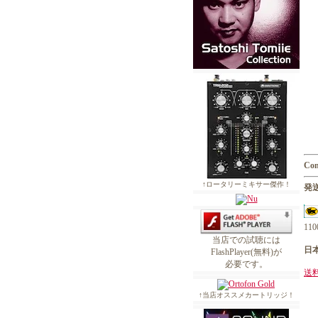
Con
↑ロータリーミキサー傑作！
発送
1
当店での試聴には
日
FlashPlayer(無料)が
必要です。
送
↑当店オススメカートリッジ！