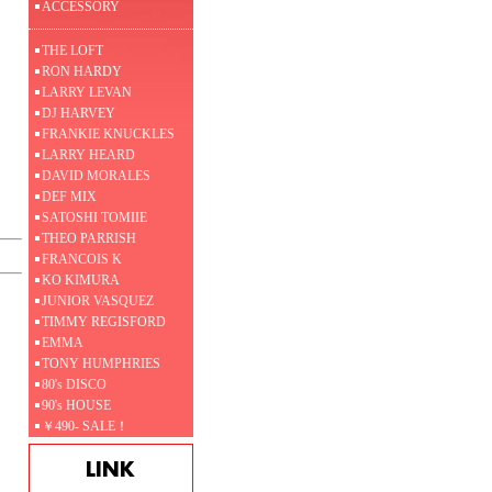
ACCESSORY
THE LOFT
RON HARDY
LARRY LEVAN
DJ HARVEY
FRANKIE KNUCKLES
LARRY HEARD
DAVID MORALES
DEF MIX
SATOSHI TOMIIE
THEO PARRISH
FRANCOIS K
KO KIMURA
JUNIOR VASQUEZ
TIMMY REGISFORD
EMMA
TONY HUMPHRIES
80's DISCO
90's HOUSE
￥490- SALE！