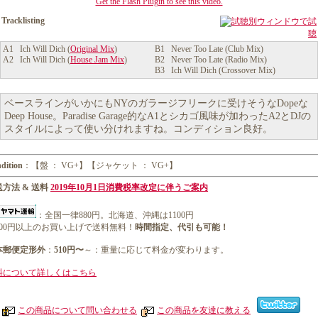
Get the Flash Plugin to see this video.
Tracklisting
別ウィンドウで試
聴
A1 Ich Will Dich (
Original Mix
)
B1 Never Too Late (Club Mix)
A2 Ich Will Dich (
House Jam Mix
)
B2 Never Too Late (Radio Mix)
B3 Ich Will Dich (Crossover Mix)
ベースラインがいかにもNYのガラージフリークに受けそうなDopeな
Deep House。Paradise Garage的なA1とシカゴ風味が加わったA2とDJの
スタイルによって使い分けれますね。コンディション良好。
dition
：【盤 ： VG+】【ジャケット ： VG+】
方法 & 送料
2019年10月1日消費税率改定に伴うご案内
：全国一律880円。北海道、沖縄は1100円
1000円以上のお買い上げで送料無料！
時間指定、代引も可能！
本郵便定形外
：
510円〜
～：重量に応じて料金が変わります。
料について詳しくはこちら
この商品について問い合わせる
この商品を友達に教える