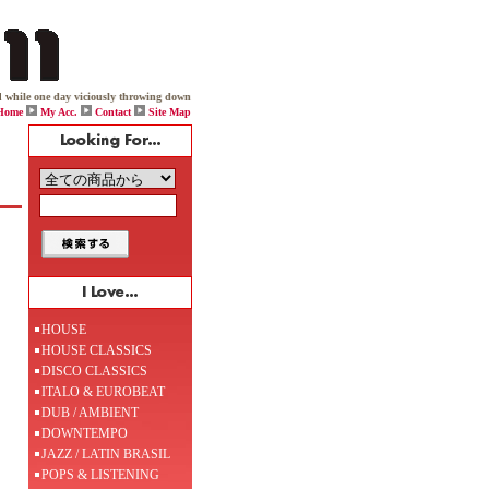
 one day viciously throwing down on his box, Jack boldy declared, "Let there be HOUSE!" and house mus
Home
My Acc.
Contact
Site Map
HOUSE
HOUSE CLASSICS
DISCO CLASSICS
ITALO & EUROBEAT
DUB / AMBIENT
DOWNTEMPO
JAZZ / LATIN BRASIL
POPS & LISTENING