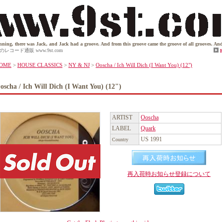
there was Jack, and Jack had a groove. And from this groove came the groove of all grooves. And while
) (12")のレコード通販 www.9st.com
OME
>
HOUSE CLASSICS
>
NY & NJ
>
Ooscha / Ich Will Dich (I Want You) (12")
oscha / Ich Will Dich (I Want You) (12")
ARTIST
Ooscha
LABEL
Quark
US 1991
Country
再入荷時お知らせ登録について