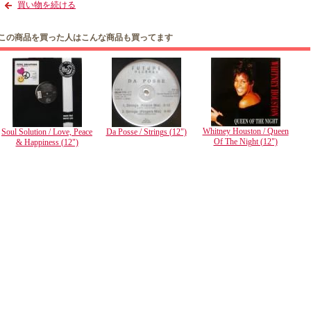
買い物を続ける
この商品を買った人はこんな商品も買ってます
Whitney Houston / Queen
Soul Solution / Love, Peace
Da Posse / Strings (12")
Of The Night (12")
& Happiness (12")