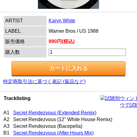
ARTIST
Karyn White
LABEL
Warner Bros / US 1988
販売価格
990円(税込)
購入数
特定商取引法に基づく表記 (返品など)
Tracklisting
別ウィン
ウで試
A1
Secret Rendezvous (Extended Remix)
A2 Secret Rendezvous (12" White House Remix)
A3 Secret Rendezvous (Bacepella)
B1
Secret Rendezvous (After Hours Mix)