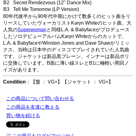
B2 Secret Rendezvous (12" Dance Mix)
B3 Tell Me Tomorrow (LP Version)
80年代後半から90年代中期にかけて数多くのヒット曲をリ
リースしていたヴォーカリストKaryn Whiteのヒット曲。大
人気の
Superwoman
と同様L.A. & Babyfaceがプロデュース
したソロデビューアルバムKaryn Whiteからのカットで、
L.A. & BabyfaceやWinston Jones and Dave Shawがリミッ
クス。当時は日本中のディスコでプレイされていた人気曲
です。ジャケットは新品黒プレーン、インナーは新品ポリ
に交換しています。B面に薄い線スレとB1に極軽い周回ノ
イズがあります。
Condition
：【盤 ： VG+】【ジャケット ： VG+】
この商品について問い合わせる
この商品を友達に教える
買い物を続ける
この商品をログピでつぶやく