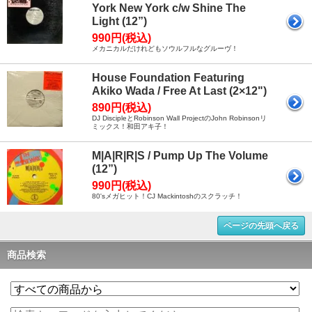
York New York c/w Shine The
Light (12”)
990円(税込)
メカニカルだけれどもソウルフルなグルーヴ！
House Foundation Featuring
Akiko Wada / Free At Last (2×12")
890円(税込)
DJ DiscipleとRobinson Wall ProjectのJohn Robinsonリ
ミックス！和田アキ子！
M|A|R|R|S / Pump Up The Volume
(12”)
990円(税込)
80'sメガヒット！CJ Mackintoshのスクラッチ！
ページの先頭へ戻る
商品検索