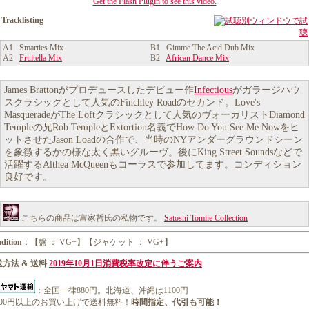
Get the Flash Plugin to see this video.
Tracklisting
別ウィンドウで試
聴
A1 Smarties Mix
B1 Gimme The Acid Dub Mix
A2
Fruitella Mix
B2
African Dance Mix
James Brattonがプロデュースしたデビュー作
Infectious
がガラージハウ
スクラシックとして人気のFinchley Roadのセカンド。Love's
MasqueradeがThe Loftクラシックとして人気のヴォーカリストDiamond
Templeの兄Rob TempleとExtortion名義でHow Do You See Me Nowをヒ
ットさせたJason Loadの合作で、当時のNYアンダーグラウンドシーン
を象徴するかの様な太く黒いグルーヴ。後にKing Street Soundsなどで
活躍するAlthea McQueenもコーラスで参加してます。コンディション
良好です。
こちらの商品は富家哲氏の私物です。
Satoshi Tomiie Collection
dition
：【盤 ： VG+】【ジャケット ： VG+】
方法 & 送料
2019年10月1日消費税率改定に伴うご案内
：全国一律880円。北海道、沖縄は1100円
1000円以上のお買い上げで送料無料！
時間指定、代引も可能！