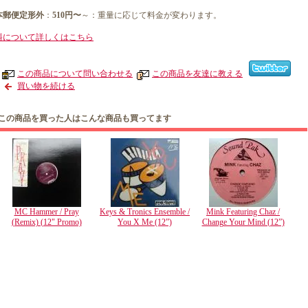
本郵便定形外
：
510円〜
～：重量に応じて料金が変わります。
料について詳しくはこちら
この商品について問い合わせる
この商品を友達に教える
買い物を続ける
この商品を買った人はこんな商品も買ってます
MC Hammer / Pray
Keys & Tronics Ensemble /
Mink Featuring Chaz /
(Remix) (12" Promo)
You X Me (12”)
Change Your Mind (12”)