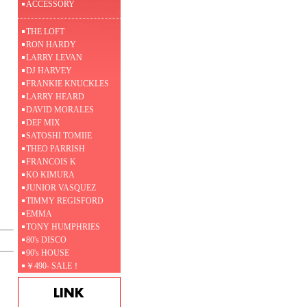
ACCESSORY
THE LOFT
RON HARDY
LARRY LEVAN
DJ HARVEY
FRANKIE KNUCKLES
LARRY HEARD
DAVID MORALES
DEF MIX
SATOSHI TOMIIE
THEO PARRISH
FRANCOIS K
KO KIMURA
JUNIOR VASQUEZ
TIMMY REGISFORD
EMMA
TONY HUMPHRIES
80's DISCO
90's HOUSE
￥490- SALE！