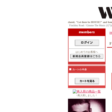
 day viciously throwing down on his box, Jack boldy declared, "Let there be HOUSE!" and house music w
Finchley Road / Gimme The Music 
H
F
はじめてのお客様へ
↑再入荷しました！