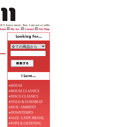
 music. But, I am not so selfish because once you enter my house it then becomes OUR house and OUR ho
Home
My Acc.
Contact
Site Map
HOUSE
HOUSE CLASSICS
DISCO CLASSICS
ITALO & EUROBEAT
DUB / AMBIENT
DOWNTEMPO
JAZZ / LATIN BRASIL
POPS & LISTENING