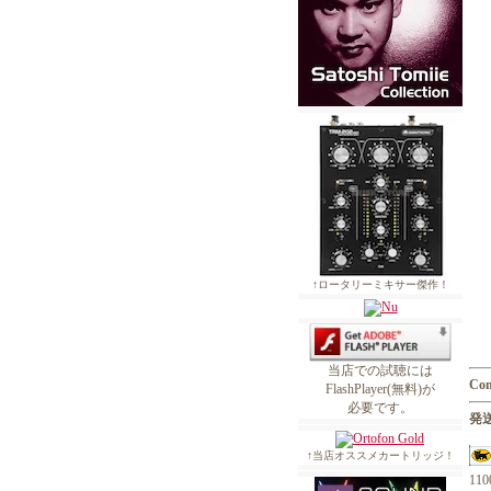
↑ロータリーミキサー傑作！
当店での試聴には
Con
FlashPlayer(無料)が
必要です。
発送
↑当店オススメカートリッジ！
1