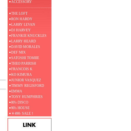
ACCESSORY
THE LOFT
RON HARDY
LARRY LEVAN
DJ HARVEY
FRANKIE KNUCKLES
LARRY HEARD
DAVID MORALES
DEF MIX
SATOSHI TOMIIE
THEO PARRISH
FRANCOIS K
KO KIMURA
JUNIOR VASQUEZ
TIMMY REGISFORD
EMMA
TONY HUMPHRIES
80's DISCO
90's HOUSE
￥490- SALE！