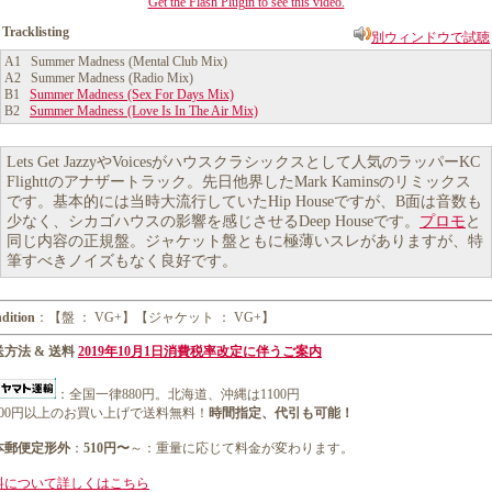
Get the Flash Plugin to see this video.
Tracklisting
別ウィンドウで試聴
A1 Summer Madness (Mental Club Mix)
A2 Summer Madness (Radio Mix)
B1
Summer Madness (Sex For Days Mix)
B2
Summer Madness (Love Is In The Air Mix)
Lets Get JazzyやVoicesがハウスクラシックスとして人気のラッパーKC
Flighttのアナザートラック。先日他界したMark Kaminsのリミックス
です。基本的には当時大流行していたHip Houseですが、B面は音数も
少なく、シカゴハウスの影響を感じさせるDeep Houseです。
プロモ
と
同じ内容の正規盤。ジャケット盤ともに極薄いスレがありますが、特
筆すべきノイズもなく良好です。
dition
：【盤 ： VG+】【ジャケット ： VG+】
方法 & 送料
2019年10月1日消費税率改定に伴うご案内
：全国一律880円。北海道、沖縄は1100円
1000円以上のお買い上げで送料無料！
時間指定、代引も可能！
本郵便定形外
：
510円〜
～：重量に応じて料金が変わります。
料について詳しくはこちら