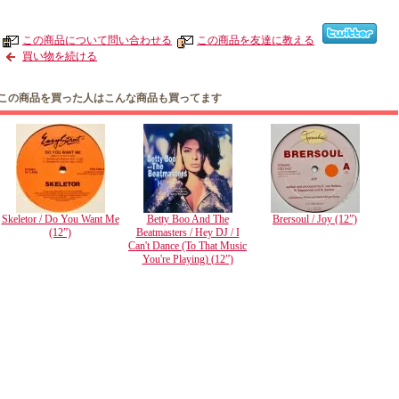
この商品について問い合わせる
この商品を友達に教える
買い物を続ける
この商品を買った人はこんな商品も買ってます
Skeletor / Do You Want Me
Betty Boo And The
Brersoul / Joy (12”)
(12”)
Beatmasters / Hey DJ / I
Can't Dance (To That Music
You're Playing) (12”)