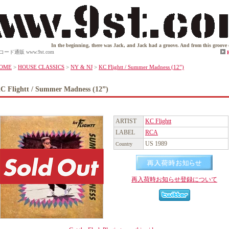
In the beginning, there was Jack, and Jack had a groove. And from this groove came th
)のレコード通販 www.9st.com
OME
>
HOUSE CLASSICS
>
NY & NJ
>
KC Flightt / Summer Madness (12”)
C Flightt / Summer Madness (12”)
ARTIST
KC Flightt
LABEL
RCA
US 1989
Country
再入荷時お知らせ登録について