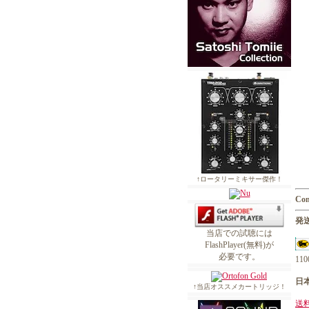
↑ロータリーミキサー傑作！
Con
発送
当店での試聴には
FlashPlayer(無料)が
必要です。
1
日
↑当店オススメカートリッジ！
送