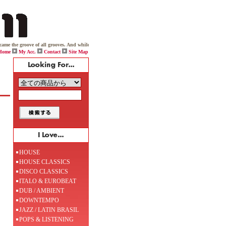
e groove of all grooves. And while one day viciously throwing down on his box, Jack boldy declared, "
Home
My Acc.
Contact
Site Map
HOUSE
HOUSE CLASSICS
DISCO CLASSICS
ITALO & EUROBEAT
DUB / AMBIENT
DOWNTEMPO
JAZZ / LATIN BRASIL
POPS & LISTENING