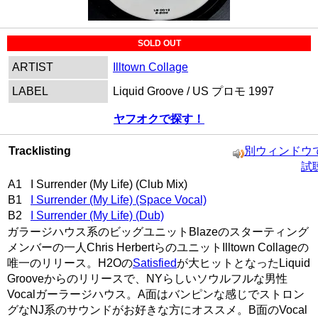
SOLD OUT
ARTIST
Illtown Collage
LABEL
Liquid Groove / US プロモ 1997
ヤフオクで探す！
Tracklisting
別ウィンドウ
試
A1 I Surrender (My Life) (Club Mix)
B1
I Surrender (My Life) (Space Vocal)
B2
I Surrender (My Life) (Dub)
ガラージハウス系のビッグユニットBlazeのスターティング
メンバーの一人Chris HerbertらのユニットIlltown Collageの
唯一のリリース。H2Oの
Satisfied
が大ヒットとなったLiquid
Grooveからのリリースで、NYらしいソウルフルな男性
Vocalガーラージハウス。A面はバンピンな感じでストロン
グなNJ系のサウンドがお好きな方にオススメ。B面のVocal