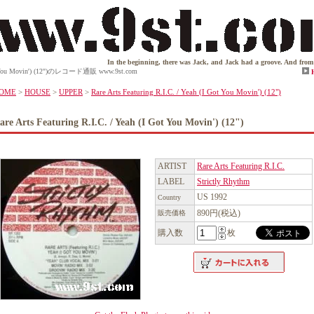
In the beginning, there was Jack, and Jack had a groove. And from this gr
I Got You Movin') (12")のレコード通販 www.9st.com
OME
>
HOUSE
>
UPPER
>
Rare Arts Featuring R.I.C. / Yeah (I Got You Movin') (12")
are Arts Featuring R.I.C. / Yeah (I Got You Movin') (12")
ARTIST
Rare Arts Featuring R.I.C.
LABEL
Strictly Rhythm
US 1992
Country
890円(税込)
販売価格
購入数
枚