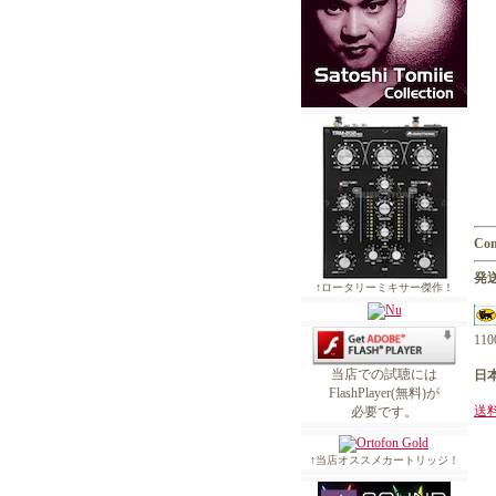
Con
発送
↑ロータリーミキサー傑作！
1
当店での試聴には
日
FlashPlayer(無料)が
送
必要です。
↑当店オススメカートリッジ！