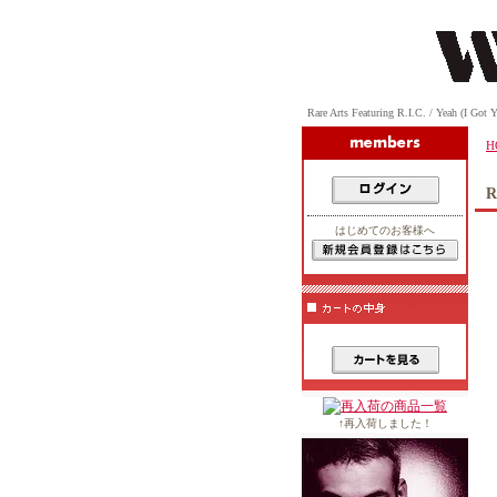
Rare Arts Featuring R.I.C. / Yeah (
H
R
はじめてのお客様へ
↑再入荷しました！