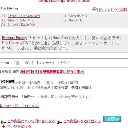
Get the Flash Plugin to see this video.
Tracklisting
別ウィンドウで試聴
A1
"Yeah" Club Vocal Mix
B1 Menealo Mix
A2 Movin' Radio Mix
B2 Rub A Dub
A3 Groovin' Radio Mix
Boriqua Posse
が大ヒットしたRare Artsのセカンド。勢いのあるラテン
Hip HouseでC&Cとかに通じる感じです。黒プレーンジャケットに
BPMシールあり。盤は概ね良好です。
dition
：【盤 ： VG+】【ジャケット ： VG+】
方法 & 送料
2019年10月1日消費税率改定に伴うご案内
：全国一律880円。北海道、沖縄は1100円
1000円以上のお買い上げで送料無料！
時間指定、代引も可能！
本郵便定形外
：
510円〜
～：重量に応じて料金が変わります。
料について詳しくはこちら
この商品について問い合わせる
この商品を友達に教える
買い物を続ける