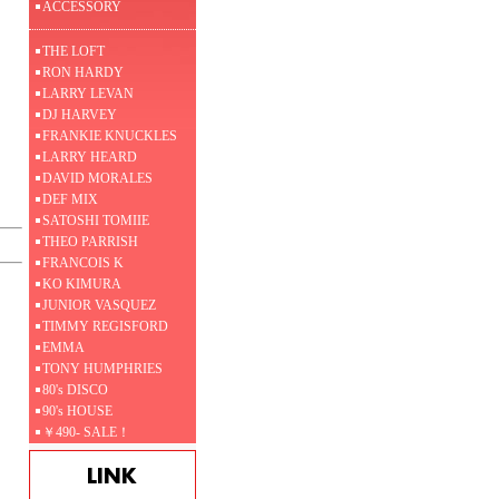
ACCESSORY
THE LOFT
RON HARDY
LARRY LEVAN
DJ HARVEY
FRANKIE KNUCKLES
LARRY HEARD
DAVID MORALES
DEF MIX
SATOSHI TOMIIE
THEO PARRISH
FRANCOIS K
KO KIMURA
JUNIOR VASQUEZ
TIMMY REGISFORD
EMMA
TONY HUMPHRIES
80's DISCO
90's HOUSE
￥490- SALE！