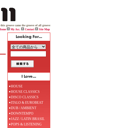
oove came the groove of all grooves. And while one day viciously throwing down on his box, Jack boldy
Home
My Acc.
Contact
Site Map
HOUSE
HOUSE CLASSICS
DISCO CLASSICS
ITALO & EUROBEAT
DUB / AMBIENT
DOWNTEMPO
JAZZ / LATIN BRASIL
POPS & LISTENING