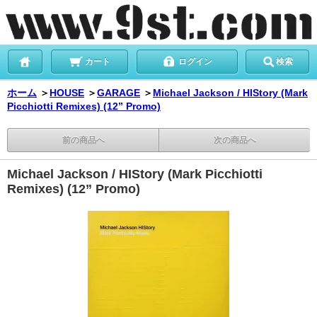
カート
ログイン
検索
ホーム
＞
HOUSE
＞
GARAGE
＞
Michael Jackson / HIStory (Mark
Picchiotti Remixes) (12” Promo)
前の商品へ
次の商品へ
Michael Jackson / HIStory (Mark Picchiotti
Remixes) (12” Promo)