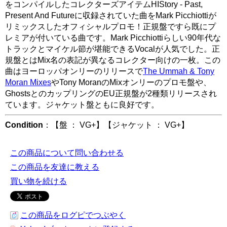
をコンパイルしたコレクターズアイテムHIStory - Past,
Present And Futureに収録されていた曲をMark Picchiottiが
リミックスしたオフィシャルプロモ！正規盤ですら既にプ
レミアが付いている曲です。Mark Picchiottiらしい90年代な
トラックとマイケル節が堪能できるVocalが人気でした。正
規盤とはMix名の表記が異なるコレクター向けの一枚。この
曲はヨーロッパオンリーのリリースで
The Ummah & Tony
Moran Mixes
やTony MoranのMixオンリーのプロモ盤や、
GhostsとのカップリングのEU正規盤が2種類リリースされ
ています。ジャケット盤ともに良好です。
Condition
：【盤 ： VG+】【ジャケット ： VG+】
この商品について問い合わせる
この商品を友達に教える
買い物を続ける
この商品をログピでつぶやく