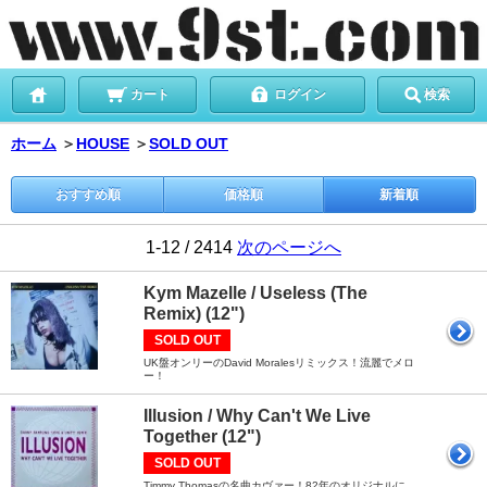
カート
ログイン
検索
ホーム
＞
HOUSE
＞
SOLD OUT
おすすめ順
価格順
新着順
1-12 / 2414
次のページへ
Kym Mazelle / Useless (The
Remix) (12")
SOLD OUT
UK盤オンリーのDavid Moralesリミックス！流麗でメロ
ー！
Illusion / Why Can't We Live
Together (12")
SOLD OUT
Timmy Thomasの名曲カヴァー！82年のオリジナルに