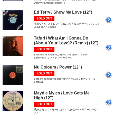
Danny RamplingのRemix！
Ed Terry / Show Me Love (12")
SOLD OUT
流麗なNY、ストロングなNJスタイルのガラージハウス！
JellybeanとSmack！
Tafuri / What Am I Gonna Do
(About Your Love)? (Remix) (12")
SOLD OUT
Brothers In RhythmのSteve Anderson、Victor
Simonelli！ミッドテンポガラージ！
Nu Colours / Power (12")
SOLD OUT
Satoshi TomiieのTearsのカヴァーに続くセカンド！E-
Smoove！
Maydie Myles / Love Gets Me
High (12")
SOLD OUT
洗練されつつエモーショナルな女性Vocalガラージハウ
ス！