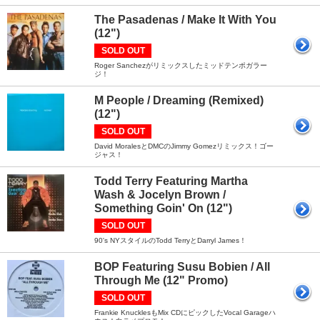
The Pasadenas / Make It With You
(12")
SOLD OUT
Roger Sanchezがリミックスしたミッドテンポガラー
ジ！
M People / Dreaming (Remixed)
(12")
SOLD OUT
David MoralesとDMCのJimmy Gomezリミックス！ゴー
ジャス！
Todd Terry Featuring Martha
Wash & Jocelyn Brown /
Something Goin' On (12")
SOLD OUT
90's NYスタイルのTodd TerryとDarryl James！
BOP Featuring Susu Bobien / All
Through Me (12" Promo)
SOLD OUT
Frankie KnucklesもMix CDにピックしたVocal Garageハ