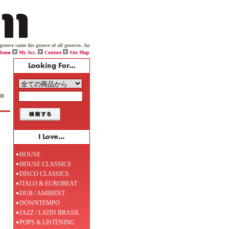
came the groove of all grooves. And while one day viciously throwing down on his box, Jack boldy decla
Home
My Acc.
Contact
Site Map
On
HOUSE
HOUSE CLASSICS
DISCO CLASSICS
ITALO & EUROBEAT
DUB / AMBIENT
DOWNTEMPO
JAZZ / LATIN BRASIL
POPS & LISTENING