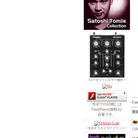
↑ロータリーミキサー傑作！
Con
当店での試聴には
FlashPlayer(無料)が
発送
必要です。
↑当店オススメカートリッジ！
1