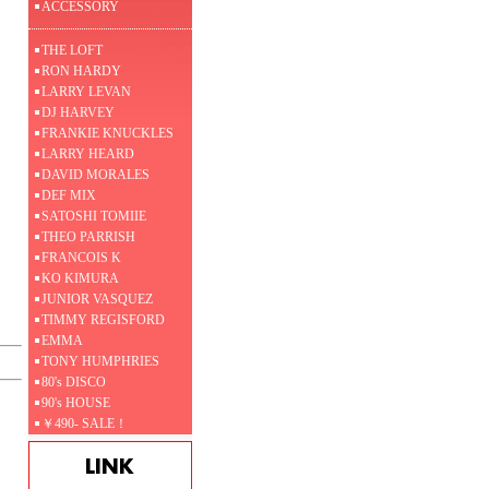
ACCESSORY
THE LOFT
RON HARDY
LARRY LEVAN
DJ HARVEY
FRANKIE KNUCKLES
LARRY HEARD
DAVID MORALES
DEF MIX
SATOSHI TOMIIE
THEO PARRISH
FRANCOIS K
KO KIMURA
JUNIOR VASQUEZ
TIMMY REGISFORD
EMMA
TONY HUMPHRIES
80's DISCO
90's HOUSE
￥490- SALE！