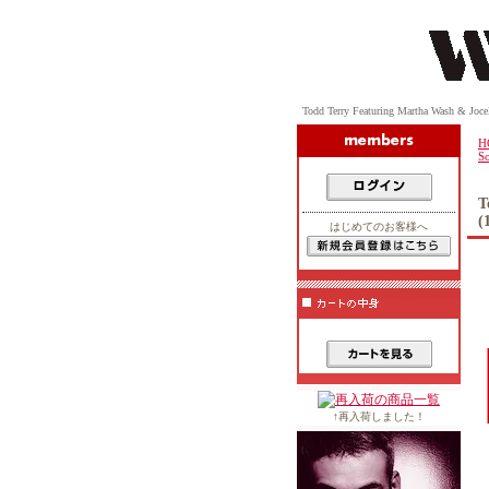
Todd Terry Featuring Martha Wash & 
H
S
T
(
はじめてのお客様へ
↑再入荷しました！