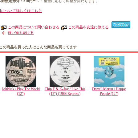
本郵便定形外
：
510円〜
～：重量に応じて料金が変わります。
料について詳しくはこちら
この商品について問い合わせる
この商品を友達に教える
買い物を続ける
この商品を買った人はこんな商品も買ってます
JohNick / Play The World
Chip E & K-Joy / Like This
Darrell Martin / Happy
(12")
(12") (1988 Repress)
People (12")