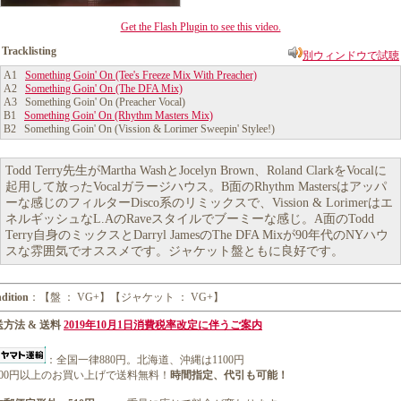
Get the Flash Plugin to see this video.
Tracklisting
別ウィンドウで試聴
A1
Something Goin' On (Tee's Freeze Mix With Preacher)
A2
Something Goin' On (The DFA Mix)
A3 Something Goin' On (Preacher Vocal)
B1
Something Goin' On (Rhythm Masters Mix)
B2 Something Goin' On (Vission & Lorimer Sweepin' Stylee!)
Todd Terry先生がMartha WashとJocelyn Brown、Roland ClarkをVocalに
起用して放ったVocalガラージハウス。B面のRhythm Mastersはアッパ
ーな感じのフィルターDisco系のリミックスで、Vission & Lorimerはエ
ネルギッシュなL.AのRaveスタイルでブーミーな感じ。A面のTodd
Terry自身のミックスとDarryl JamesのThe DFA Mixが90年代のNYハウ
スな雰囲気でオススメです。ジャケット盤ともに良好です。
dition
：【盤 ： VG+】【ジャケット ： VG+】
方法 & 送料
2019年10月1日消費税率改定に伴うご案内
：全国一律880円。北海道、沖縄は1100円
1000円以上のお買い上げで送料無料！
時間指定、代引も可能！