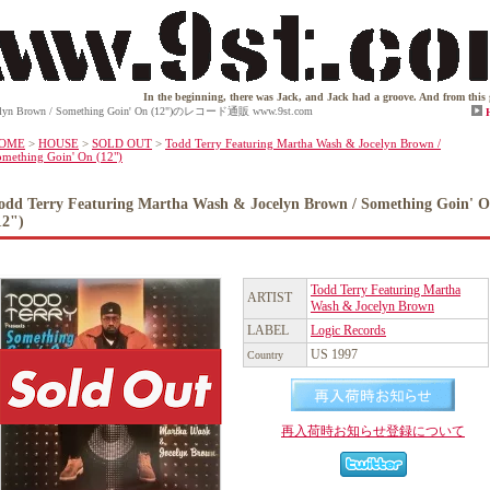
In the beginning, there was Jack, and Jack had a groove. And from this groove 
Jocelyn Brown / Something Goin' On (12")のレコード通販 www.9st.com
OME
>
HOUSE
>
SOLD OUT
>
Todd Terry Featuring Martha Wash & Jocelyn Brown /
omething Goin' On (12")
odd Terry Featuring Martha Wash & Jocelyn Brown / Something Goin' 
12")
Todd Terry Featuring Martha
ARTIST
Wash & Jocelyn Brown
LABEL
Logic Records
US 1997
Country
再入荷時お知らせ登録について