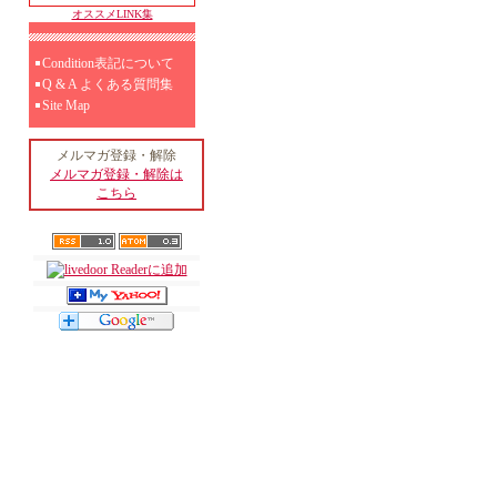
オススメLINK集
Condition表記について
Q & A よくある質問集
Site Map
メルマガ登録・解除
メルマガ登録・解除は
こちら