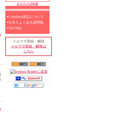
オススメLINK集
Condition表記について
Q & A よくある質問集
Site Map
T
メルマガ登録・解除
メルマガ登録・解除は
こちら
円
)
T