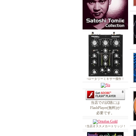
↑ロータリーミキサー傑作！
当店での試聴には
FlashPlayer(無料)が
必要です。
↑当店オススメカートリッジ！