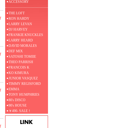
ACCESSORY
THE LOFT
T
RON HARDY
LARRY LEVAN
DJ HARVEY
FRANKIE KNUCKLES
LARRY HEARD
DAVID MORALES
DEF MIX
T
SATOSHI TOMIIE
THEO PARRISH
FRANCOIS K
KO KIMURA
JUNIOR VASQUEZ
TIMMY REGISFORD
EMMA
T
TONY HUMPHRIES
80's DISCO
90's HOUSE
￥490- SALE！
T