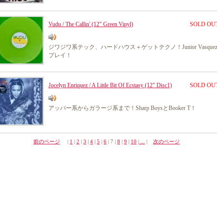
Vudu / The Callin' (12" Green Vinyl)
SOLD OU
ジワジワ系テック、ハードハウス＋ゲットテクノ！Junior Vasque
プレイ！
Jocelyn Enriquez / A Little Bit Of Ecstasy (12" Disc1)
SOLD OU
アッパー系からガラージ系まで！Sharp BoysとBooker T！
前のページ
|
1
|
2
|
3
|
4
|
5
|
6
| 7 |
8
|
9
|
10
|
...
|
次のページ