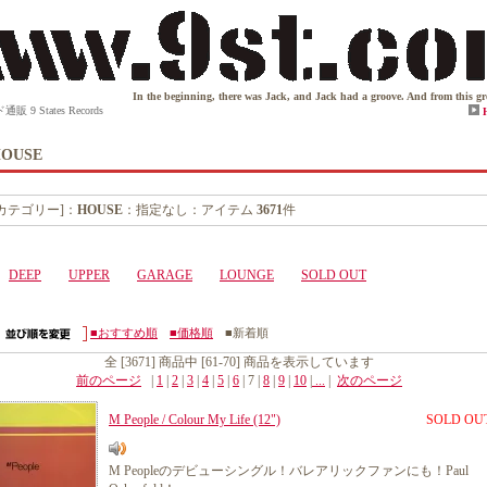
In the beginning, there was Jack, and Jack had a groove. And from this groove ca
States Records
OUSE
[カテゴリー]：
HOUSE
：指定なし：アイテム
3671
件
DEEP
UPPER
GARAGE
LOUNGE
SOLD OUT
■おすすめ順
■価格順
■新着順
全 [3671] 商品中 [61-70] 商品を表示しています
前のページ
|
1
|
2
|
3
|
4
|
5
|
6
| 7 |
8
|
9
|
10
|
...
|
次のページ
M People / Colour My Life (12")
SOLD OU
M Peopleのデビューシングル！バレアリックファンにも！Paul