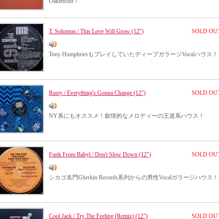
Oakenfold！
T. Solomon / This Love Will Grow (12")
SOLD OU
Tony HumphriesもプレイしていたディープガラージVocalハウス！
Rusty / Everything's Gonna Change (12")
SOLD OU
NY系にもオススメ！叙情的なメロディーの王道系ハウス！
Funk From Babyl / Don't Slow Down (12")
SOLD OU
シカゴ名門Gherkin Records系列からの男性Vocalガラージハウス！
Cool Jack / Try The Feeling (Remix) (12")
SOLD OU