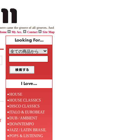
me the groove of all grooves. And while one day viciously throwing down on his box, Jack boldy declar
Home
My Acc.
Contact
Site Map
HOUSE
HOUSE CLASSICS
DISCO CLASSICS
ITALO & EUROBEAT
DUB / AMBIENT
T
DOWNTEMPO
JAZZ / LATIN BRASIL
POPS & LISTENING