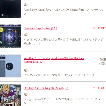
Alex PartyやLivin' Joyの中核メンバーVisnadi兄弟！アッパーハウ
ス！
Fidelfatti / Step By Step (12")
SOLD OU
イタロハウスの艶やかさと華やかさを兼ね備えたミッドテンポ
Vocalハウス！
WestBam / Der Bundespräsidenten-Mix c/w Der Pink
790
Panther-Mix (12")
(税込
ピンクパンサーのテーマを乗っけたパーティートラック！
Otis Day And The Knights / Shout (12")
SOLD OU
George Clintonプロデュースのご機嫌サントラパーティーチュー
ン！