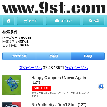
カート
ログイン
検索
検索条件
[カテゴリー]：
HOUSE
[検索文字]：
指定なし
ヒット件数：
3671
件
おすすめ順
価格順
新着順
前のページへ
37-48 / 3671
次のページへ
Happy Clappers / Never Again
(12")
SOLD OUT
華やかなRhythm MastersとアングラなMurk Boysリミッ
クス！
No Authority / Don't Stop (12")