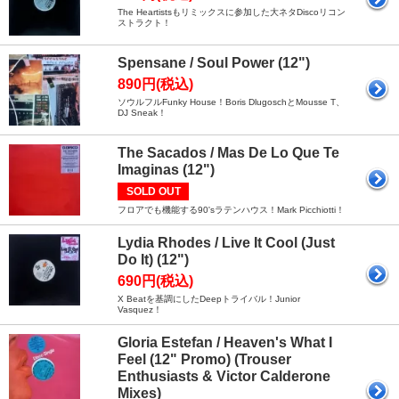
The Heartistsもリミックスに参加した大ネタDiscoリコン
ストラクト！
Spensane / Soul Power (12")
890円(税込)
ソウルフルFunky House！Boris DlugoschとMousse T、
DJ Sneak！
The Sacados / Mas De Lo Que Te
Imaginas (12")
SOLD OUT
フロアでも機能する90'sラテンハウス！Mark Picchiotti！
Lydia Rhodes / Live It Cool (Just
Do It) (12")
690円(税込)
X Beatを基調にしたDeepトライバル！Junior
Vasquez！
Gloria Estefan / Heaven's What I
Feel (12" Promo) (Trouser
Enthusiasts & Victor Calderone
Mixes)