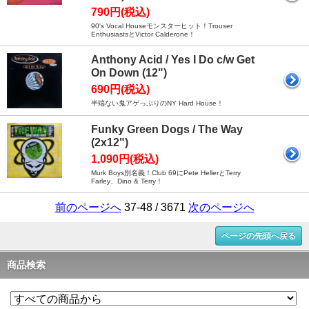
790円(税込)
90's Vocal Houseモンスターヒット！Trouser
EnthusiastsとVictor Calderone！
Anthony Acid / Yes I Do c/w Get
On Down (12")
690円(税込)
半端ない鬼アゲっぷりのNY Hard House！
Funky Green Dogs / The Way
(2x12")
1,090円(税込)
Murk Boys別名義！Club 69にPete HellerとTerry
Farley、Dino & Terry！
前のページへ
37-48 / 3671
次のページへ
ページの先頭へ戻る
商品検索