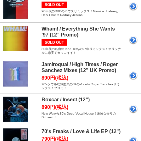
SOLD OUT
90年代のR&Bのハウスリミックス！Maurice Joshuaと
Dark Child = Rodney Jerkins！
Wham! / Everything She Wants
'97 (12” Promo)
SOLD OUT
80年代の名曲のTodd Terryの97年リミックス！オリジナ
ルに忠実でカッコイイ！
Jamiroquai / High Times / Roger
Sanchez Mixes (12” UK Promo)
890円(税込)
70'sソウルな雰囲気のJKのVocal＋Roger Sanchezリミ
ックス！プロモ！
Boxcar / Insect (12")
890円(税込)
New Wavyな80's Deep Vocal House！危険な香りの
Dubsect！
70's Freaks / Love & Life EP (12")
790円(税込)