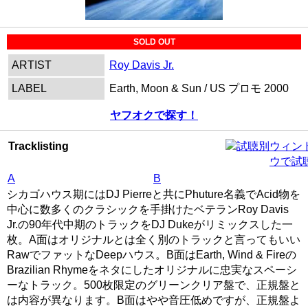
SOLD OUT
ARTIST
Roy Davis Jr.
LABEL
Earth, Moon & Sun / US プロモ 2000
ヤフオクで探す！
Tracklisting
別ウィン
ウで試
A
B
シカゴハウス期にはDJ Pierreと共にPhuture名義でAcid物を
中心に数多くのクラシックを手掛けたベテランRoy Davis
Jr.の90年代中期のトラックをDJ Dukeがリミックスした一
枚。A面はオリジナルとは全く別のトラックと言ってもいい
RawでファットなDeepハウス。B面はEarth, Wind & Fireの
Brazilian Rhymeをネタにしたオリジナルに忠実なスペーシ
ーなトラック。500枚限定のグリーンクリア盤で、正規盤と
は内容が異なります。B面はやや音圧低めですが、正規盤よ