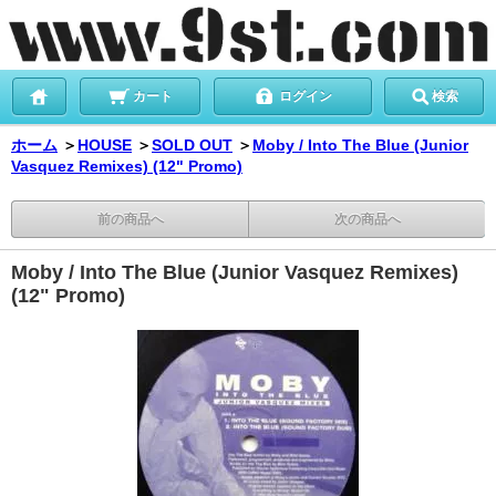
カート
ログイン
検索
ホーム
＞
HOUSE
＞
SOLD OUT
＞
Moby / Into The Blue (Junior
Vasquez Remixes) (12" Promo)
前の商品へ
次の商品へ
Moby / Into The Blue (Junior Vasquez Remixes)
(12" Promo)