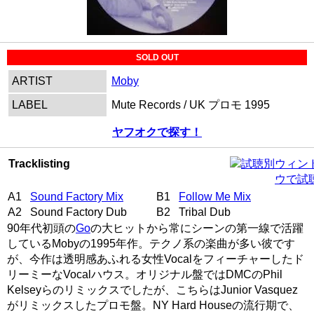
SOLD OUT
ARTIST
Moby
LABEL
Mute Records / UK プロモ 1995
ヤフオクで探す！
Tracklisting
別ウィン
ウで試
A1
Sound Factory Mix
B1
Follow Me Mix
A2 Sound Factory Dub
B2 Tribal Dub
90年代初頭の
Go
の大ヒットから常にシーンの第一線で活躍
しているMobyの1995年作。テクノ系の楽曲が多い彼です
が、今作は透明感あふれる女性Vocalをフィーチャーしたド
リーミーなVocalハウス。オリジナル盤ではDMCのPhil
Kelseyらのリミックスでしたが、こちらはJunior Vasquez
がリミックスしたプロモ盤。NY Hard Houseの流行期で、